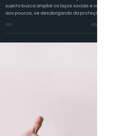
A adolescência é uma fase em que o
sujeito busca ampliar os laços sociais e vai,
aos poucos, se desabrigando da proteção
dos pais.