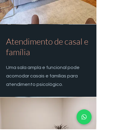
Atendimento de casal e
família
Uma sala ampla e funcional pode
acomodar casais e famílias para
atendimento psicológico.