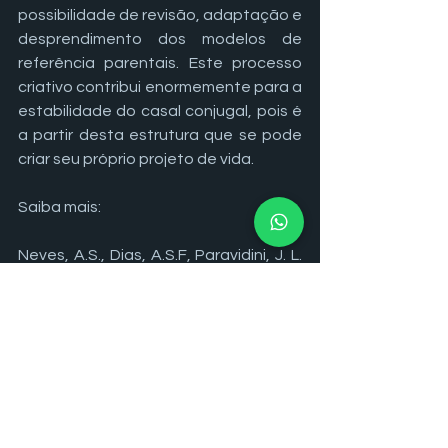
possibilidade de revisão, adaptação e 
desprendimento dos modelos de 
referência parentais. Este processo 
criativo contribui enormemente para a 
estabilidade do casal conjugal, pois é 
a partir desta estrutura que se pode 
criar seu próprio projeto de vida.
Saiba mais:
Neves, A.S., Dias, A.S.F, Paravidini, J. L. 
L. Psicodinâmica conjugal e 
contemporaneidade. Psic. clin., Rio de 
Janeiro, vol 25, n.11, p. 73-87, 2013.
GOMES, I. C.; LEVY, L. Psicanálise de 
família e casal: principais referenciais 
teóricos e perspectivas brasileiras. 
Aletheia,  Canoas ,  n. 29, p. 151-160, 